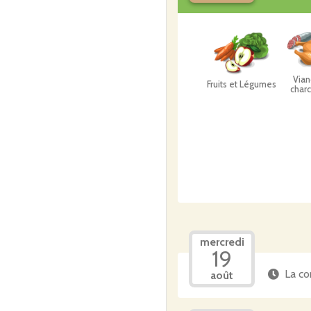
Vian
Fruits et Légumes
charc
mercredi
19
La co
août