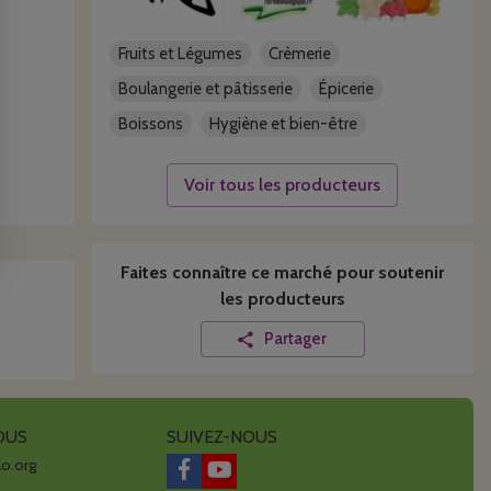
Fruits et Légumes
Crèmerie
Boulangerie et pâtisserie
Épicerie
Boissons
Hygiène et bien-être
Voir tous les producteurs
Faites connaître ce
marché
pour soutenir
les producteurs
Partager
OUS
SUIVEZ-NOUS
lo.org