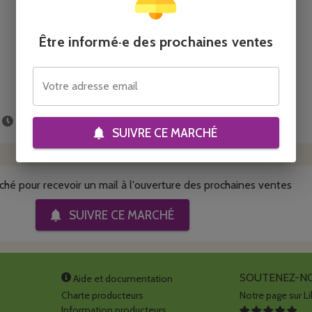
Boulangerie et
Épicerie
pâtisserie
Être informé·e des prochaines ventes
Faire mes courses
Votre adresse email
La commande fermera dans
environ 1 mois
SUIVRE CE
MARCHÉ
ché pour recevoir un mail à l'ouverture des prochaines ventes
SUIVRE CE
MARCHÉ
SOUTENEZ-N
Aide et documentation
Charte producteurs
Notre page sur Li
Information producteurs