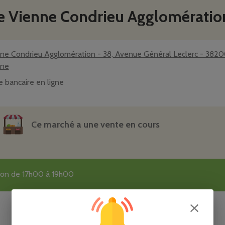
de Vienne Condrieu Agglomératio
ne Condrieu Agglomération - 38, Avenue Général Leclerc - 382
nne
e bancaire en ligne
Ce marché a une vente en cours
tion de 17h00 à 19h00