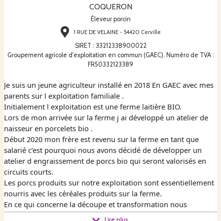
COQUERON
Éleveur porcin
1 RUE DE VELAINE - 54420 Cerville
SIRET
:
33212338900022
Groupement agricole d'exploitation en commun (GAEC). Numéro de TVA :
FR50332123389
Je suis un jeune agriculteur installé en 2018 En GAEC avec mes
parents sur l exploitation familiale .
Initialement l exploitation est une ferme laitière BIO.
Lors de mon arrivée sur la ferme j ai développé un atelier de
naisseur en porcelets bio .
Début 2020 mon frère est revenu sur la ferme en tant que
salarié c’est pourquoi nous avons décidé de développer un
atelier d engraissement de porcs bio qui seront valorisés en
circuits courts.
Les porcs produits sur notre exploitation sont essentiellement
nourris avec les céréales produits sur la ferme.
En ce qui concerne la découpe et transformation nous
travaillons directement avec un jeune boucher qui vient de s
Lire plus