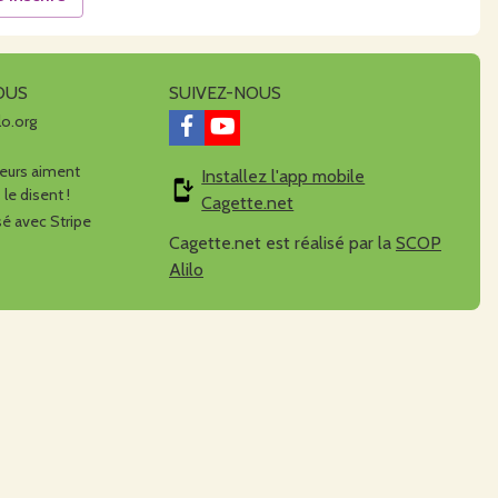
OUS
SUIVEZ-NOUS
lo.org
urs aiment
Installez l'app mobile
 le disent !
Cagette.net
é avec Stripe
Cagette.net est réalisé par la
SCOP
Alilo