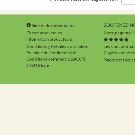
SOUTENEZ-N
Aide et documentation
Charte producteurs
Notre page sur Li
Information producteurs
Conditions générales d'utilisation
Les consommate
Politique de confidentialité
Cagette.net et ils
Conditions commerciales(CCP)
Paiement sécuris
C.G.U Stripe