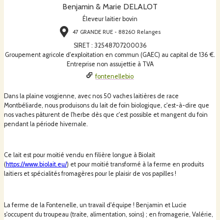
Benjamin & Marie DELALOT
Éleveur laitier bovin
47 GRANDE RUE - 88260 Relanges
SIRET
:
32548707200036
Groupement agricole d'exploitation en commun (GAEC) au capital de 136 €.
Entreprise non assujettie à TVA
fontenellebio
Dans la plaine vosgienne, avec nos 50 vaches laitières de race
Montbéliarde, nous produisons du lait de foin biologique, c'est-à-dire que
nos vaches pâturent de l'herbe dès que c'est possible et mangent du foin
pendant la période hivernale.
Ce lait est pour moitié vendu en filière longue à Biolait
(
https://www.biolait.eu/
) et pour moitié transformé à la ferme en produits
laitiers et spécialités fromagères pour le plaisir de vos papilles !
La ferme de la Fontenelle, un travail d'équipe ! Benjamin et Lucie
s'occupent du troupeau (traite, alimentation, soins) ; en fromagerie, Valérie,