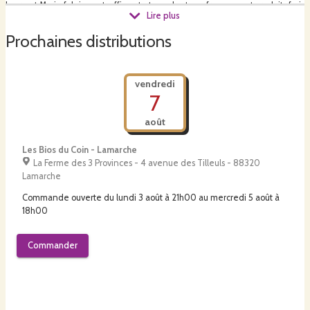
Laura et Marie fabriquent, affinent et vendent nos fromages et produits frais
Lire plus
!
Prochaines distributions
vendredi
7
août
Les Bios du Coin - Lamarche
La Ferme des 3 Provinces - 4 avenue des Tilleuls - 88320
Lamarche
Commande ouverte du
lundi 3 août à 21h00
au
mercredi 5 août à
18h00
Commander
vendredi
7