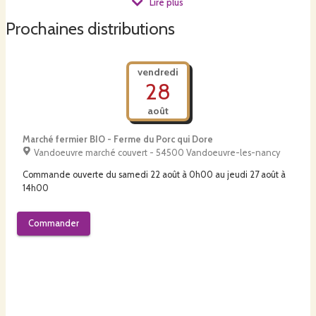
Lire plus
Prochaines distributions
Cliquer ici pour pré-commander vos produits !
vendredi
28
Cliquer ici pour télécharger notre dépliant
août
Marché fermier BIO - Ferme du Porc qui Dore
Vandoeuvre marché couvert - 54500 Vandoeuvre-les-nancy
Commande ouverte du
samedi 22 août à 0h00
au
jeudi 27 août à
14h00
Commander