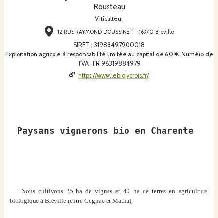
Rousteau
Viticulteur
12 RUE RAYMOND DOUSSINET - 16370 Breville
SIRET
:
31988497900018
Exploitation agricole à responsabilité limitée au capital de 60 €. Numéro de
TVA : FR 96319884979
https://www.lebiojycrois.fr/
Paysans vignerons bio en Charente
Nous cultivons 25 ha de vignes et 40 ha de terres en agriculture
biologique à Bréville (entre Cognac et Matha).