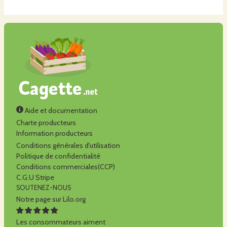
Aide et documentation
Charte producteurs
Information producteurs
Conditions générales d'utilisation
Politique de confidentialité
Conditions commerciales(CCP)
C.G.U Stripe
SOUTENEZ-NOUS
Notre page sur Lilo.org
Les consommateurs aiment