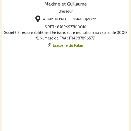
Maxime et Guillaume
Brasseur
43 IMP DU PALAIS - 38460 Optevoz
SIRET
:
87896577100016
Société à responsabilité limitée (sans autre indication) au capital de 3000
€. Numéro de TVA : FR49878965771
brasserie du Palais