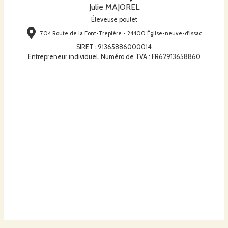
Julie MAJOREL
Éleveuse poulet
704 Route de la Font-Trepière - 24400 Église-neuve-d'issac
SIRET
:
91365886000014
Entrepreneur individuel. Numéro de TVA : FR62913658860