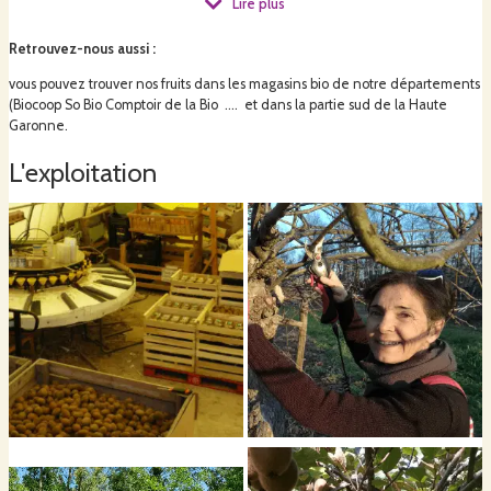
Lire plus
Retrouvez-nous aussi
:
L'exploitation permet de faire vivre une famille. Quelques saisonniers
vous pouvez trouver nos fruits dans les magasins bio de notre départements
viennent nous porter main forte pour la récolte.
(Biocoop So Bio Comptoir de la Bio .... et dans la partie sud de la Haute
Garonne.
Toute la commercialisation est locale
L'exploitation
La production est écoulée dans un rayon de 100 km autour de l'exploitation.
Manger bio et local c'est notre devise