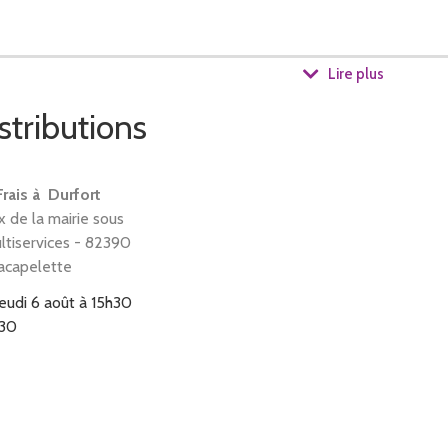
 préservation des saveurs, textures et couleurs...
Lire plus
stributions
frais, juste après récolte. C'est particulièrement sensible pour les
Frais à Durfort
 de la mairie sous
ultiservices - 82390
 cuits dans le traditionnel chaudron en cuivre, par petites quantit
lacapelette
jeudi 6 août à 15h30
h30
ité permettent un apport allégé en sucre de canne.