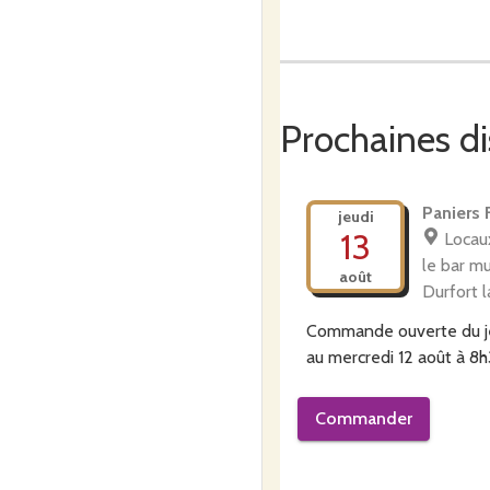
En cuisine, je privilégie la
Prochaines di
En travaillant les produits 
et gelées.
Paniers 
jeudi
13
Locaux
le bar m
Les confitures et sirops sont
août
Durfort 
Commande ouverte du
au
mercredi 12 août à 8
Les fruits, cueillis à matur
Commander