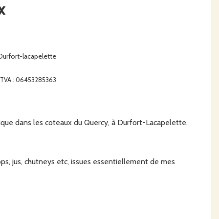
x
Durfort-lacapelette
de TVA : 06453285363
ogique dans les coteaux du Quercy, à Durfort-Lacapelette.
rops, jus, chutneys etc, issues essentiellement de mes