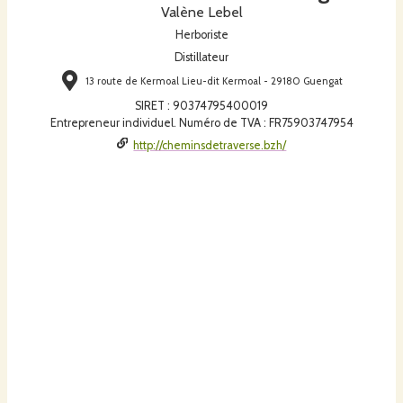
Valène Lebel
Herboriste
Distillateur
13 route de Kermoal Lieu-dit Kermoal - 29180 Guengat
SIRET
:
90374795400019
Entrepreneur individuel. Numéro de TVA : FR75903747954
http://cheminsdetraverse.bzh/