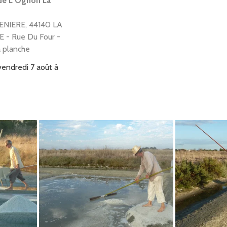
de L Ognon La
ENIERE, 44140 LA
 - Rue Du Four -
 planche
vendredi 7 août à
à 23h59
scence - St Lumine
on - Paysans du
e
tinière - 5 LA
ERE - 44190 St
e clisson
hier à 8h00
au