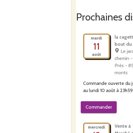
Prochaines di
la caget
mardi
11
bout du
Le jar
août
chemin -
Prés - 8
monts
Commande ouverte du
au
lundi 10 août à 23h59
Commander
Vente à 
mercredi