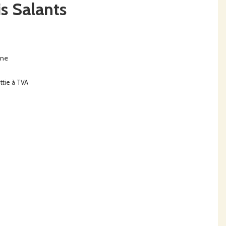
s Salants
ine
ttie à TVA