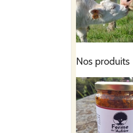
Commander
Vendredi
vendredi
14
Demains
Vignobl
août
Jardin
Nos produits
La Rebo
Maisdon 
Commande ouverte du
au
mercredi 12 août à 2
Commander
Pain Pa
vendredi
14
Vignobl