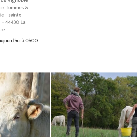
 du Vignoble
in Tommes &
e - sainte
e - 44430 La
ere
aujourd'hui à 0h00
3h59
 la Mottrie -
 du Vignoble
de la Mottrie - la
ere - 44330 La
heulin
aujourd'hui à 0h00
3h59