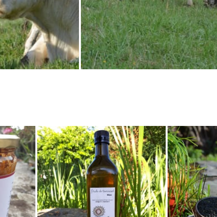
 - Jardins des
 - Paysans du
e
s des Demains - 71
urgère - 44690
sur sevre
aujourd'hui à 0h01
3h59
rasol↔️Paysans du
e