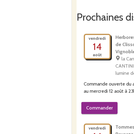
Prochaines di
Herbore
vendredi
14
de Cliss
Vignobl
août
la Can
CANTINI
lumine d
Commande ouverte du
au
mercredi 12 août à 2
Commander
Tommes
vendredi