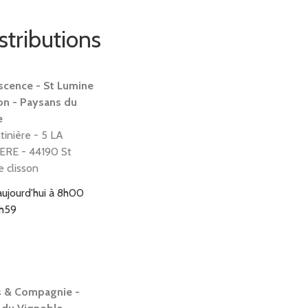
stributions
scence - St Lumine
on - Paysans du
e
tinière - 5 LA
ERE - 44190 St
e clisson
aujourd'hui à 8h00
3h59
 & Compagnie -