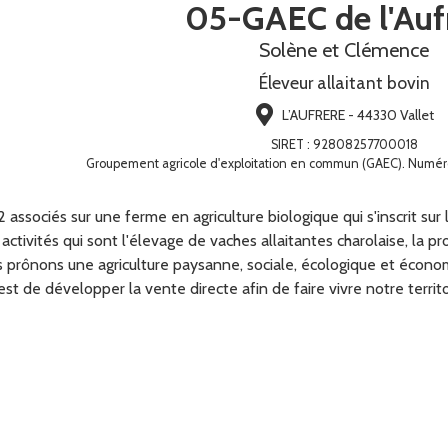
05-GAEC de l'Auf
Solène et Clémence
Éleveur allaitant bovin
L’AUFRERE - 44330 Vallet
SIRET
:
92808257700018
Groupement agricole d'exploitation en commun (GAEC). Numé
sociés sur une ferme en agriculture biologique qui s'inscrit sur 
tivités qui sont l'élevage de vaches allaitantes charolaise, la prod
 prônons une agriculture paysanne, sociale, écologique et économ
st de développer la vente directe afin de faire vivre notre territo