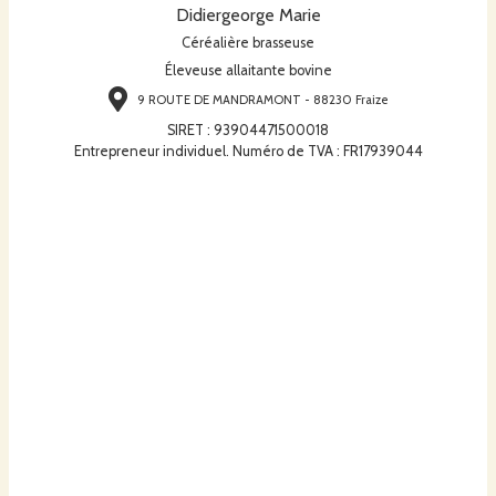
Didiergeorge Marie
Céréalière brasseuse
Éleveuse allaitante bovine
9 ROUTE DE MANDRAMONT - 88230 Fraize
SIRET
:
93904471500018
Entrepreneur individuel. Numéro de TVA : FR17939044