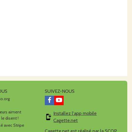
OUS
SUIVEZ-NOUS
lo.org
urs aiment
Installez l'app mobile
 le disent !
Cagette.net
é avec Stripe
Cagette.net est réalisé par la
SCOP