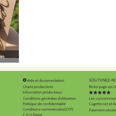
les
SOUTENEZ-N
Aide et documentation
Charte producteurs
Notre page sur Li
Information producteurs
Conditions générales d'utilisation
Les consommate
Politique de confidentialité
Cagette.net et ils
Conditions commerciales(CCP)
Paiement sécuris
C.G.U Stripe