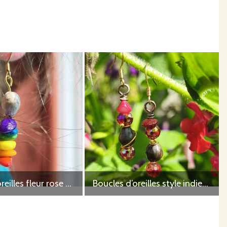
Boucles d’oreilles fleur rose coeur bleue
Boucles d’oreilles style indienne perles bleues turquoises