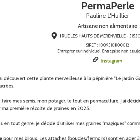
PermaPerle
Pauline L'Huillier
Artisane non alimentaire
1 RUE LES HAUTS DE MERENVIELLE - 31530
SIRET
:
10095101100012
Entrepreneur individuel. Entreprise non assuje
Instagram
i découvert cette plante merveilleuse à la pépinière "Le Jardin G
acrées.
t faire mes semis, mon potager, le tout en permaculture, j'ai décid
iser ma première récolte de graines en 2025.
fs
en tout genre, je décide d'utiliser mes graines "magiques" comme
e
pour mes bijoux. Les attaches (boucles/fermoirs) sont en acier 316L