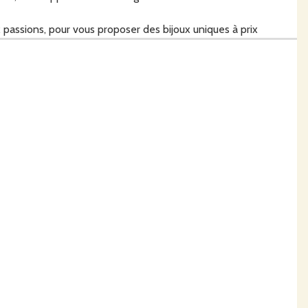
 passions, pour vous proposer des bijoux uniques à prix
 porterai moi-même ;)
ersonnaliser (choix des couleurs, de l'accessoire...). Je verrai