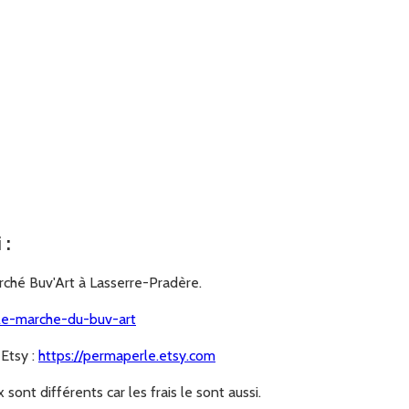
upporter les boucles d'oreilles, il existe un produit en pharmacie,
l'argent, de l'acier...)
i
:
arché Buv'Art à Lasserre-Pradère.
/le-marche-du-buv-art
 Etsy :
https://permaperle.etsy.com
 sont différents car les frais le sont aussi.