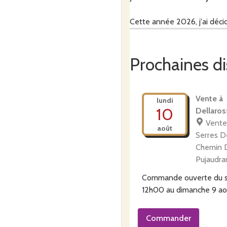
Cette année 2026, j'ai déci
abordables pour tous.
Vous trouverez différents st
Prochaines di
- ludique (accessoires amus
- coloré
- chic, avec l'acier travaillé
Vente à 
lundi
- avec l'alliance de macram
10
Dellaros
- avec des pierres naturelle
Vente
août
- boucles d'oreilles, bracele
Serres D
...
Chemin 
Pujaudra
Je fais selon le moment, l'i
Commande ouverte du
12h00
au
dimanche 9 ao
N'hésitez pas à me suivre et 
avec vous ce qu'il est possib
Commander