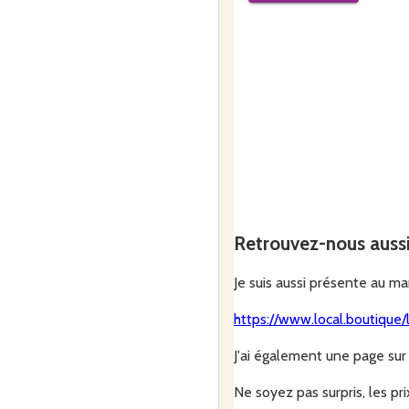
Merci pour votre soutient.
Pauline, PermaPerle
NB : Si vous avez du mal à s
métal (que ce soit de l'or, de 
Retrouvez-nous auss
Je suis aussi présente au m
https://www.local.boutique
J'ai également une page sur
Ne soyez pas surpris, les prix