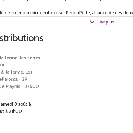
dé de créer ma micro entreprise, PermaPerle, alliance de ces deux
Lire plus
yles :
stributions
ants)
la ferme, les serres
é
sa
s
 à la ferme, Les
ts, pendentifs/colliers
ellarossa - 29
De Mayras - 32600
n
nspiration, la météo, mais toujours des bijoux que j'aime et que je
samedi 8 août à
ût à 21h00
à me contacter si une création vous plaît et que vous souhaitez la p
le de faire.