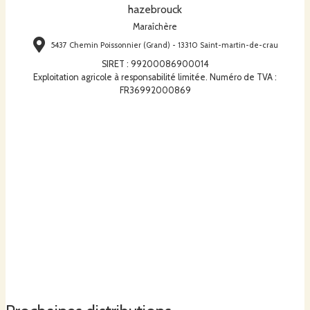
hazebrouck
Maraîchère
5437 Chemin Poissonnier (Grand) - 13310 Saint-martin-de-crau
SIRET
:
99200086900014
Exploitation agricole à responsabilité limitée. Numéro de TVA :
FR36992000869