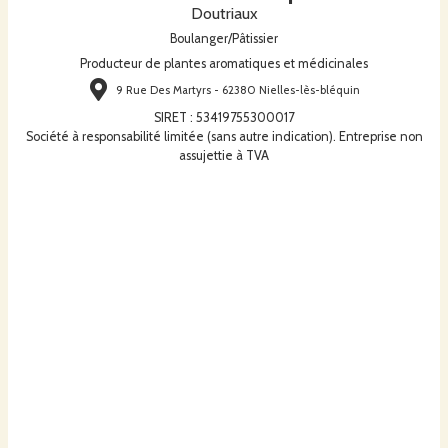
Doutriaux
Boulanger/Pâtissier
Producteur de plantes aromatiques et médicinales
9 Rue Des Martyrs - 62380 Nielles-lès-bléquin
SIRET
:
53419755300017
Société à responsabilité limitée (sans autre indication). Entreprise non
assujettie à TVA