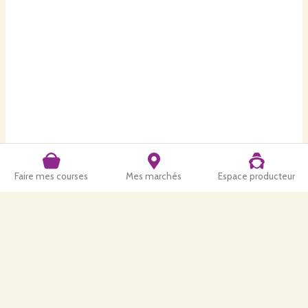
La cagette de Nielles
Fournil - 9 Rue des Martyrs - 62380 Nielles-lès-bléquin
Commande ouverte du
aujourd'hui à 0h00
au
jeudi 13 août à
18h00
Commander
Faire mes courses
Mes marchés
Espace producteur