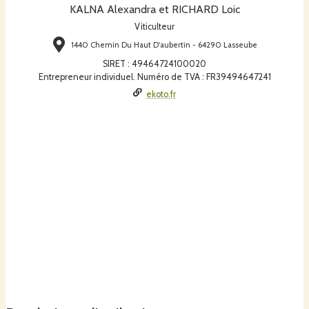
KALNA Alexandra et RICHARD Loic
Viticulteur
1440 Chemin Du Haut D'aubertin - 64290 Lasseube
SIRET
:
49464724100020
Entrepreneur individuel. Numéro de TVA : FR39494647241
ekoto.fr