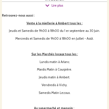
Lire plus
Retrouvez-nous aussi
:
Il est extrait et mis en pot à Ambert.
Vente à la miellerie à Ambert tous les :
Jeudis et Samedis de 9h00 à 18h00 du 1 er septembre au 30 Juin.
Donc avis aux amateurs de miel…
Mercredis et Samedis de 9h00 à 18h00 en Juillet - Août.
Il ne vous reste plus qu’à les déguster et les savourer…
Sur les Marchés locaux tous les :
Lundis matin à Arlanc.
Nous produisons aussi de la
g
elée royale, du pollen, de la
Mardis Matin à Courpière.
propolis
…
Jeudis matin à Ambert.
Vendredis à Vichy.
Nous fabriquons nos produits tranformés et nos produits
Samedis Matin Lezoux.
alcoolisées avec notre productions, pour ce qui est des
savons, ils sont fabriqués par un savonnier avec notre
production.
Au supermaché et magasin :