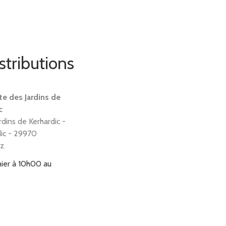
stributions
te des Jardins de
c
rdins de Kerhardic -
dic - 29970
ez
hier à 10h00
au