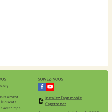
OUS
SUIVEZ-NOUS
lo.org
urs aiment
Installez l'app mobile
 le disent !
Cagette.net
é avec Stripe