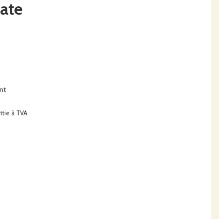
ate
nt
ttie à TVA