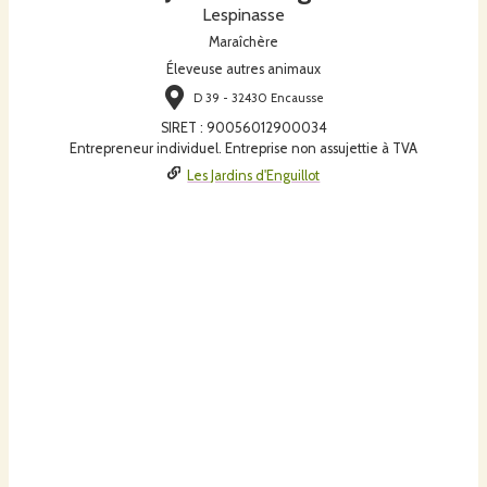
Lespinasse
Maraîchère
Éleveuse autres animaux
D 39 - 32430 Encausse
SIRET
:
90056012900034
Entrepreneur individuel. Entreprise non assujettie à TVA
Les Jardins d'Enguillot