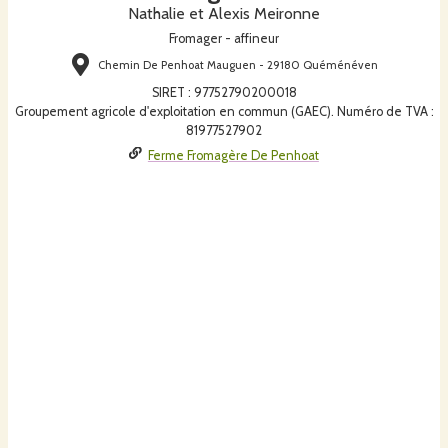
Nathalie et Alexis Meironne
Fromager - affineur
Chemin De Penhoat Mauguen - 29180 Quéménéven
SIRET
:
97752790200018
Groupement agricole d'exploitation en commun (GAEC). Numéro de TVA :
81977527902
Ferme Fromagère De Penhoat