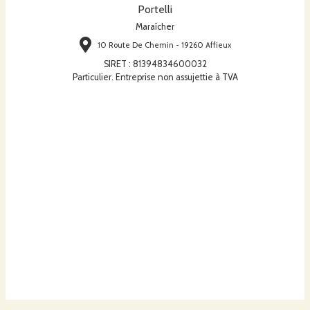
Portelli
Maraîcher
10 Route De Chemin - 19260 Affieux
SIRET
:
81394834600032
Particulier. Entreprise non assujettie à TVA