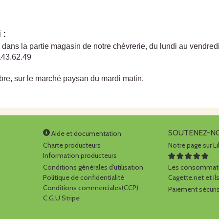
i
:
ans la partie magasin de notre chèvrerie, du lundi au vendre
.43.62.49
re, sur le marché paysan du mardi matin.
SOUTENEZ-N
Aide et documentation
Charte producteurs
Notre page sur Li
Information producteurs
Conditions générales d'utilisation
Les consommate
Politique de confidentialité
Cagette.net et ils
Conditions commerciales(CCP)
Paiement sécuris
C.G.U Stripe