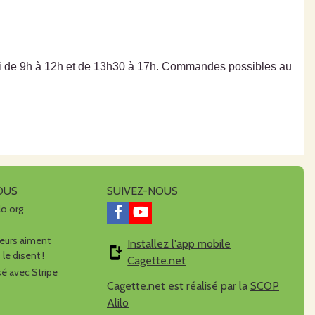
di de 9h à 12h et de 13h30 à 17h. Commandes possibles au
OUS
SUIVEZ-NOUS
lo.org
urs aiment
Installez l'app mobile
 le disent !
Cagette.net
é avec Stripe
Cagette.net est réalisé par la
SCOP
Alilo