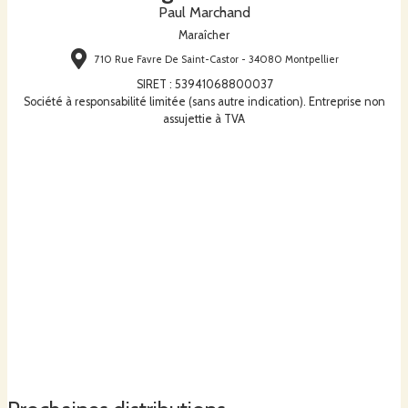
Paul Marchand
Maraîcher
710 Rue Favre De Saint-Castor - 34080 Montpellier
SIRET
:
53941068800037
Société à responsabilité limitée (sans autre indication). Entreprise non
assujettie à TVA