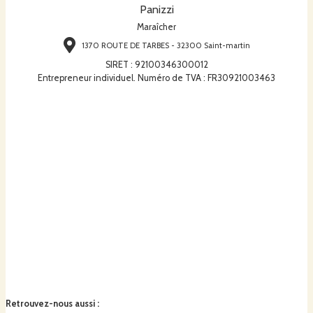
Panizzi
Maraîcher
1370 ROUTE DE TARBES - 32300 Saint-martin
SIRET
:
92100346300012
Entrepreneur individuel. Numéro de TVA : FR30921003463
Retrouvez-nous aussi
: