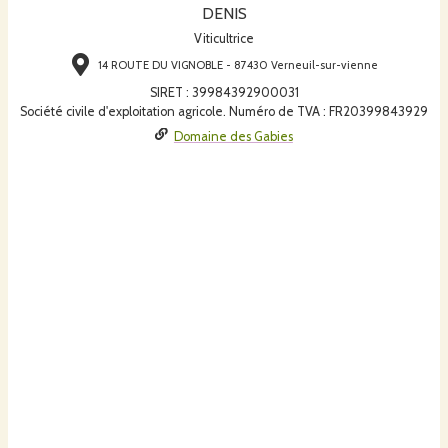
DENIS
Viticultrice
14 ROUTE DU VIGNOBLE - 87430 Verneuil-sur-vienne
SIRET
:
39984392900031
Société civile d'exploitation agricole. Numéro de TVA : FR20399843929
Domaine des Gabies