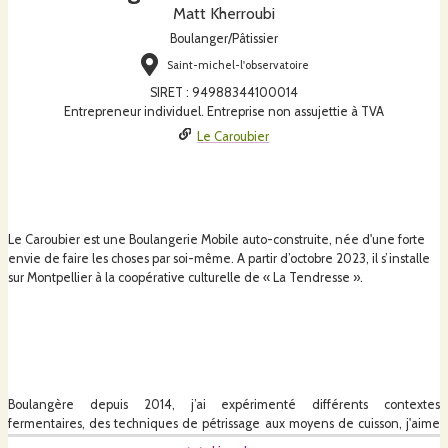
Matt Kherroubi
Boulanger/Pâtissier
Saint-michel-l'observatoire
SIRET
:
94988344100014
Entrepreneur individuel. Entreprise non assujettie à TVA
Le Caroubier
Le Caroubier est une Boulangerie Mobile auto-construite, née d'une forte
envie de faire les choses par soi-même. A partir d’octobre 2023, il s’installe
sur Montpellier à la coopérative culturelle de « La Tendresse ».
Boulangère depuis 2014, j’ai expérimenté différents
contextes
fermentaires, de
s
techniques de pétrissage aux moyens de cuisson, j'aime
travailler un pain « tout-terrain ». Je suis attachée à une éthique éco-