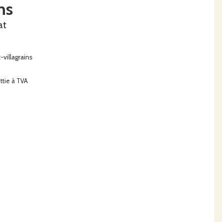
ns
at
villagrains
ttie à TVA