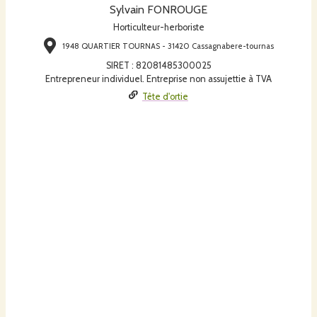
Sylvain FONROUGE
Horticulteur-herboriste
1948 QUARTIER TOURNAS - 31420 Cassagnabere-tournas
SIRET
:
82081485300025
Entrepreneur individuel. Entreprise non assujettie à TVA
Tête d'ortie