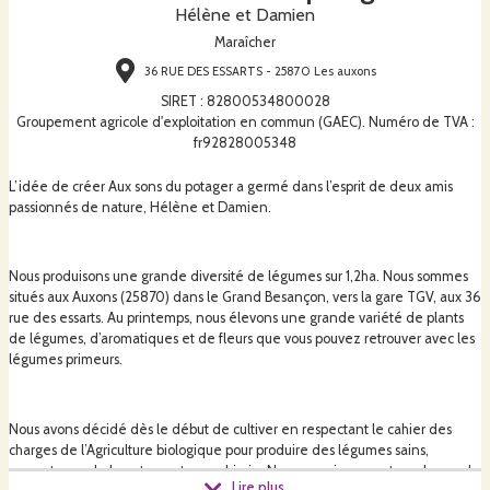
Hélène et Damien
Maraîcher
36 RUE DES ESSARTS - 25870 Les auxons
SIRET
:
82800534800028
Groupement agricole d'exploitation en commun (GAEC). Numéro de TVA :
fr92828005348
L’idée de créer Aux sons du potager a germé dans l’esprit de deux amis
passionnés de nature, Hélène et Damien.
Nous produisons une grande diversité de légumes sur 1,2ha. Nous sommes
situés aux Auxons (25870) dans le Grand Besançon, vers la gare TGV, aux 36
rue des essarts. Au printemps, nous élevons une grande variété de plants
de légumes, d’aromatiques et de fleurs que vous pouvez retrouver avec les
légumes primeurs.
Nous avons décidé dès le début de cultiver en respectant le cahier des
charges de l’Agriculture biologique pour produire des légumes sains,
respectueux de la nature, et sans chimie. Nous nourrissons notre sol avec de
Lire plus