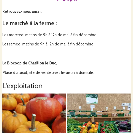
la matière organique telle que le fumier de cheval composté pour y
développer la vie.
Retrouvez-nous aussi
:
Le marché à la ferme :
Nous sommes une ferme à taille humaine, et vendons principalement notre
production en direct pour nourrir la population de notre village.
Les mercredi matins de 9h à 12h de mai à fin décembre.
Les samedi matins de 9h à 12h de mai à fin décembre.
La
Biocoop de Chatillon le Duc,
Place du local
, site de vente avec livraison à domicile.
L'exploitation