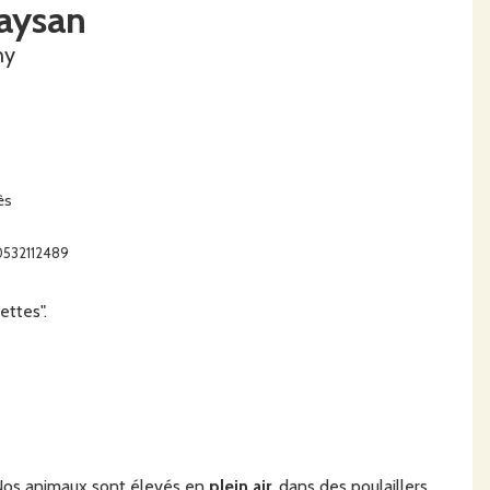
aysan
ny
ès
40532112489
ettes".
 Nos animaux sont élevés en
plein air
, dans des poulaillers