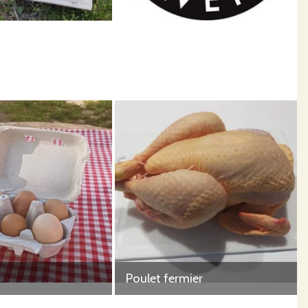
ttoir agréé situé à 15min de la ferme. Nos porcs sont eux
pation.
our nous, une alimentation saine passe par des produits fermiers
Poulet fermier