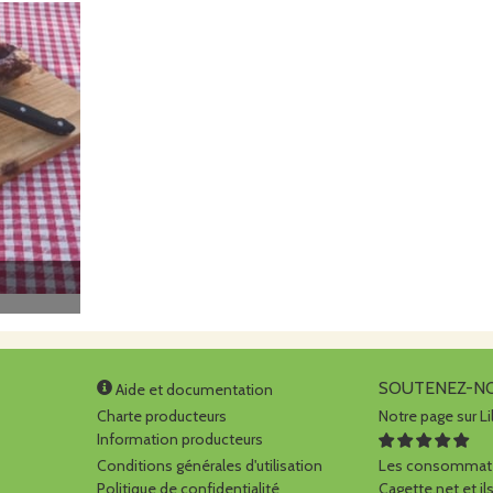
SOUTENEZ-N
Aide et documentation
Charte producteurs
Notre page sur Li
Information producteurs
Conditions générales d'utilisation
Les consommate
Politique de confidentialité
Cagette.net et ils