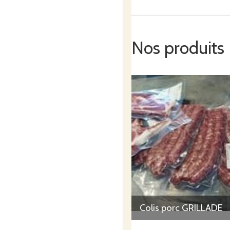
En ce qui concerne la transf
abattus à Rodez et découpés
Nos produits
Notre ferme est conduite à t
de qualités, locaux et prod
Colis porc GRILLADE