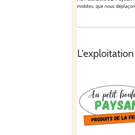
mobiles, que nous déplaçons
Nous élevons aussi des porcs
Aveyron.
L'exploitation
Depuis quelques années, l'
choisi de nous lancer dans l
Nous avons fais le choix de 
impact sur l'environnement 
Nos céréales sont produites