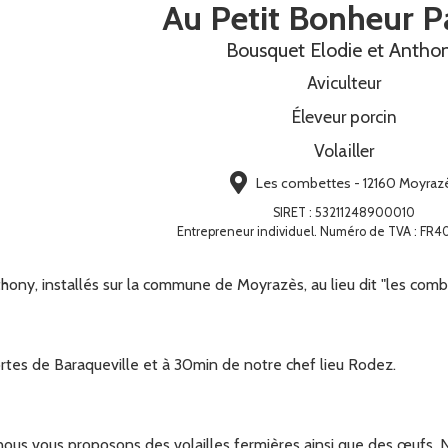
Au Petit Bonheur P
Bousquet Elodie et Antho
Aviculteur
Éleveur porcin
Volailler
Les combettes - 12160 Moyraz
SIRET
:
53211248900010
Entrepreneur individuel. Numéro de TVA : FR
ny, installés sur la commune de Moyrazès, au lieu dit "les comb
rtes de Baraqueville et à 30min de notre chef lieu Rodez.
 nous vous proposons des volailles fermières ainsi que des œufs.