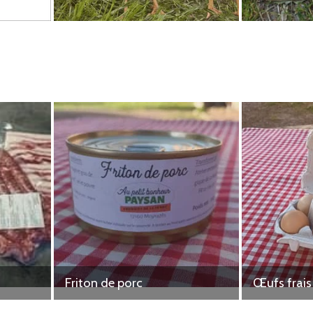
ormation de ces derniers ; les volailles sont abattues dans un aba
/transformés au laboratoire du Lycée Laroque, avec notre partici
aille humaine, et ainsi la qualité de nos produits s'en ressent. P
uits raisonnablement.
Friton de porc
Œufs frais