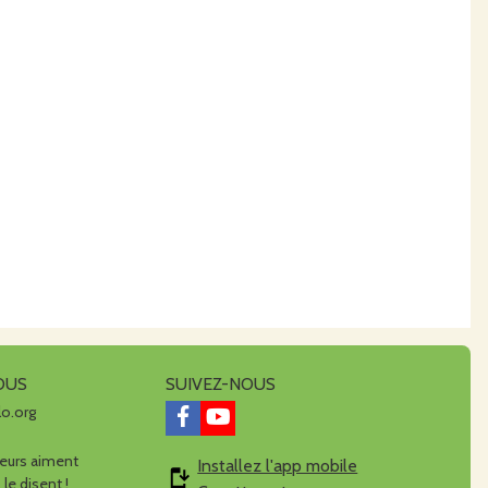
OUS
SUIVEZ-NOUS
lo.org
urs aiment
Installez l'app mobile
 le disent !