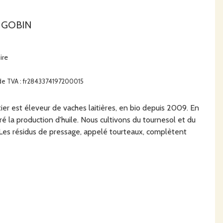
r GOBIN
ire
de TVA : fr2843374197200015
ier est éleveur de vaches laitières, en bio depuis 2009. En
é la production d'huile. Nous cultivons du tournesol et du
.Les résidus de pressage, appelé tourteaux, complètent