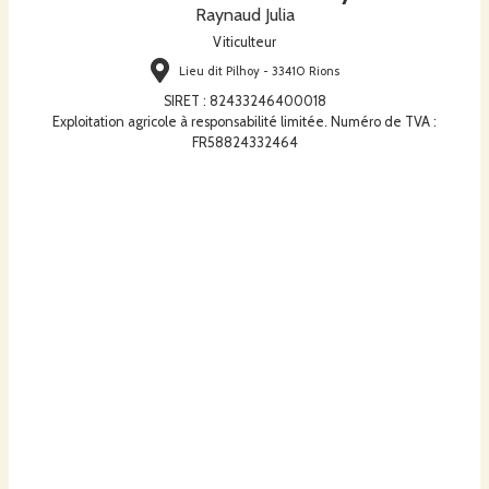
Raynaud Julia
Viticulteur
Lieu dit Pilhoy - 33410 Rions
SIRET
:
82433246400018
Exploitation agricole à responsabilité limitée. Numéro de TVA :
FR58824332464