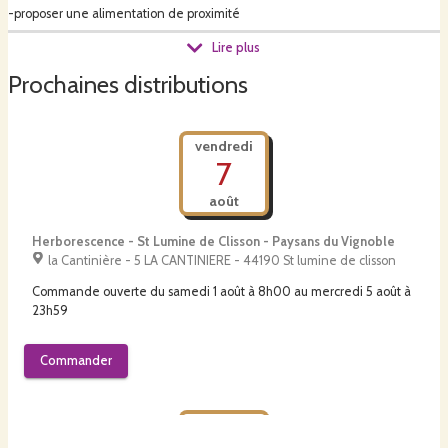
-proposer une alimentation de proximité
Lire plus
-issue d'une agriculture biologique
Prochaines distributions
-apportant une réelle plus-value environnementale
vendredi
7
août
Nous sommes éleveurs, d'un troupeau de 80 vaches laitières sur une
surface de 135 ha. Les vaches pâturent de l'herbe fraîche plus de 300 jours
Herborescence - St Lumine de Clisson - Paysans du Vignoble
par an, le reste des fourrages étant produit sur l'exploitation. Les veaux sont
la Cantinière - 5 LA CANTINIERE - 44190 St lumine de clisson
élevés par des nourrices en liberté.
Commande ouverte du
samedi 1 août à 8h00
au
mercredi 5 août à
23h59
Retrouvez-nous sur notre site internet https//tommesetcie.fr !
Commander
Bonne dégustation et vive les vaches à l'herbe !
vendredi