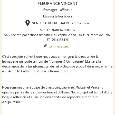
FLEURANCE VINCENT
Fromager - affineur
Éleveur laitier bovin
SAINTE CATHERINE - 44430 La remaudiere
SIRET
:
91418342100017
SAS, société par actions simplifiée au capital de 9000 €. Numéro de TVA :
FR17914183421
tommesetcie.fr
C'est avec joie et fierté que nous vous annonçons la création de la
fromagerie qui porte le nom de "Tommes & Compagnie". Elle sera la
déclinaison de la transformation du lait biologique produit dans notre ferme
au GAEC Ste Catherine situé à la Remaudière.
Nous sommes une équipe de 3 associés, Laurène, Mickaël et Vincent;
épaulée par 2 salariés, Clémentine et Sullivan. Notre projet est le fruit d'une
longue réflexion et aussi une envie forte de répondre aux enjeux
d'aujourd'hui :