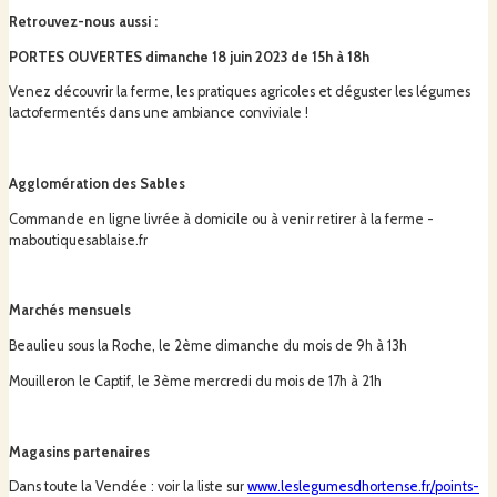
biodiversité et la vie du sol.
Retrouvez-nous aussi
:
PORTES OUVERTES dimanche 18 juin 2023 de 15h à 18h
LA LACTOFERMENTATION
Venez découvrir la ferme, les pratiques agricoles et déguster les légumes
lactofermentés dans une ambiance conviviale !
Une grande partie des légumes est transformée et conservée par
lactofermentation
. Les bactéries lactiques présentes naturellement à la
Agglomération des Sables
surface des légumes se développent en absence d'air et permettent de
conserver les aliments sur de longues périodes en acidifiant la préparation.
Commande en ligne livrée à domicile ou à venir retirer à la ferme -
maboutiquesablaise.fr
La lactofermentation est un procédé de conservation ancestral qui a des
nombreuses vertus :
Marchés mensuels
Beaulieu sous la Roche, le 2ème dimanche du mois de 9h à 13h
Mouilleron le Captif, le 3ème mercredi du mois de 17h à 21h
nutritionnelles (vitamines préservées, probiotiques naturels)
écologiques (pas de stérilisation)
Magasins partenaires
gustatives (goût acidulé, croquant)
Dans toute la Vendée : voir la liste sur
www.leslegumesdhortense.fr/points-