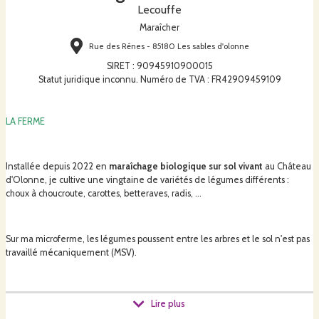
Lecouffe
Maraîcher
Rue des Rênes - 85180 Les sables d'olonne
SIRET
:
90945910900015
Statut juridique inconnu. Numéro de TVA : FR42909459109
LA FERME
Installée depuis 2022 en
maraîchage biologique sur sol vivant
au Château
d'Olonne, je cultive une vingtaine de variétés de légumes différents :
choux à choucroute, carottes, betteraves, radis, ...
Sur ma microferme, les légumes poussent entre les arbres et le sol n'est pas
travaillé mécaniquement (MSV).
Ces pratiques agronomiques permettent de répondre au mieux aux enjeux
Lire plus
écologiques actuels, en réduisant l'usage du tracteur et en préservant la