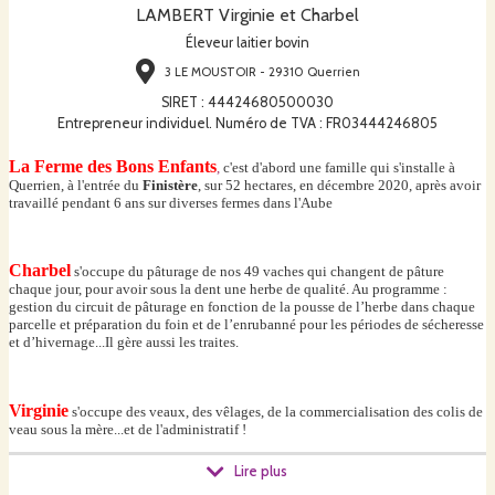
LAMBERT Virginie et Charbel
Éleveur laitier bovin
3 LE MOUSTOIR - 29310 Querrien
SIRET
:
44424680500030
Entrepreneur individuel. Numéro de TVA : FR03444246805
La Ferme des Bons Enfants
,
c'est d'abord une famille qui s'installe à
Querrien, à l'entrée du
Finistère
, sur 52 hectares, en décembre 2020, après avoir
travaillé pendant 6 ans sur diverses fermes dans l'Aube
Charbel
s'occupe du pâturage de nos 49 vaches qui changent de pâture
chaque jour, pour avoir sous la dent une herbe de qualité. Au programme :
gestion du circuit de pâturage en fonction de la pousse de l’herbe dans chaque
parcelle et préparation du foin et de l’enrubanné pour les périodes de sécheresse
et d’hivernage...Il gère aussi les traites.
Virginie
s'occupe des veaux, des vêlages, de la commercialisation des colis de
veau sous la mère...et de l'administratif !
Lire plus