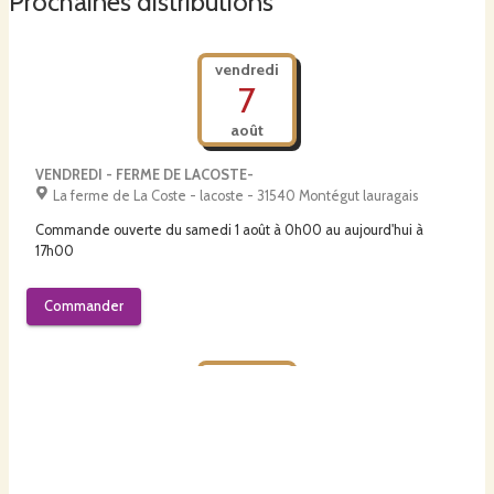
Prochaines distributions
vendredi
7
août
VENDREDI - FERME DE LACOSTE-
La ferme de La Coste - lacoste - 31540 Montégut lauragais
Commande ouverte du
samedi 1 août à 0h00
au
aujourd'hui à
17h00
Commander
mardi
11
août
MARDI- FERME DE LA COSTE