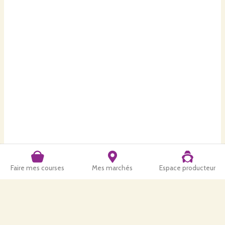
Commander
mardi
18
août
Paysans du vignoble-Les villages oubliés
VER TOU' BIO - 13 Rue des Cornuelles - 44120 Vertou
Commande ouverte du
jeudi 13 août à 0h00
au
dimanche 16 août
à 23h59
Commander
Faire mes courses
Mes marchés
Espace producteur
mardi
18
août