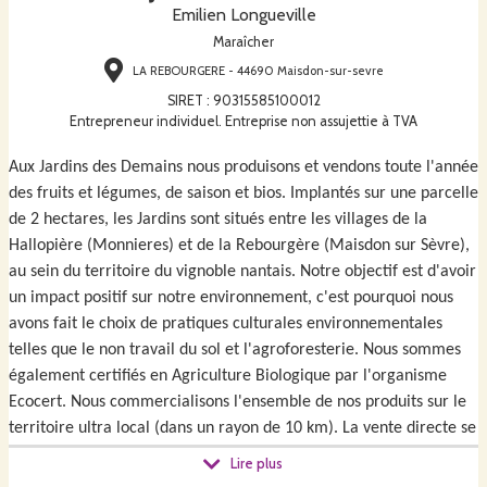
Emilien Longueville
Maraîcher
LA REBOURGERE - 44690 Maisdon-sur-sevre
SIRET
:
90315585100012
Entrepreneur individuel. Entreprise non assujettie à TVA
Aux Jardins des Demains nous produisons et vendons toute l'année 
des fruits et légumes, de saison et bios. Implantés sur une parcelle 
de 2 hectares, les Jardins sont situés entre les villages de la 
Hallopière (Monnieres) et de la Rebourgère (Maisdon sur Sèvre), 
au sein du territoire du vignoble nantais. Notre objectif est d'avoir 
un impact positif sur notre environnement, c'est pourquoi nous 
avons fait le choix de pratiques culturales environnementales 
telles que le non travail du sol et l'agroforesterie. Nous sommes 
également certifiés en Agriculture Biologique par l'organisme 
Ecocert. Nous commercialisons l'ensemble de nos produits sur le 
territoire ultra local (dans un rayon de 10 km). La vente directe se 
fait directement sur le site de production, via l' AMAP du Pré Vert 
Lire plus
à Clisson ainsi qu'au sein du réseau de producteurs Paysans du 