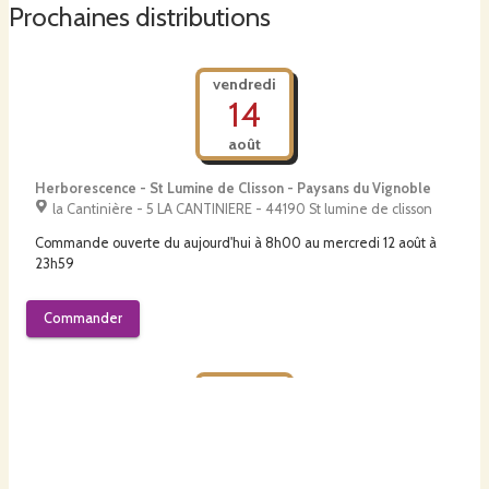
Prochaines distributions
Vignoble. Nous proposons nos premiers légumes à la vente depuis 
l'été 2022, l'aventure commence !
vendredi
14
août
Herborescence - St Lumine de Clisson - Paysans du Vignoble
la Cantinière - 5 LA CANTINIERE - 44190 St lumine de clisson
Commande ouverte du
aujourd'hui à 8h00
au
mercredi 12 août à
23h59
Commander
vendredi
14
août