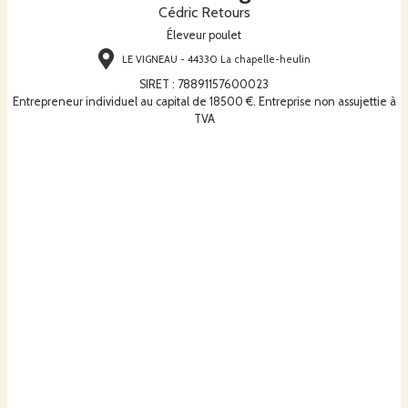
Cédric Retours
Éleveur poulet
LE VIGNEAU - 44330 La chapelle-heulin
SIRET
:
78891157600023
Entrepreneur individuel au capital de 18500 €. Entreprise non assujettie à
TVA