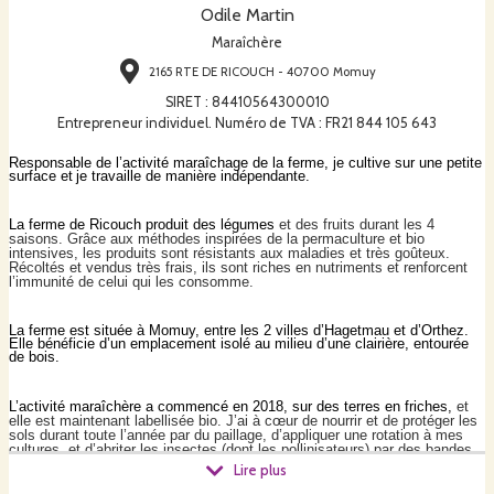
Odile Martin
Maraîchère
2165 RTE DE RICOUCH - 40700 Momuy
SIRET
:
84410564300010
Entrepreneur individuel. Numéro de TVA : FR21 844 105 643
R
esponsable
de l’activité
maraîchage de la ferme,
j
e cultive
sur
une
petite
surface
et
je
travaille de manière indépendante.
La ferme de Ricouch produit des légumes
et des fruits
durant les
4
saisons. Grâce aux méthodes inspirées de la permaculture
et
bio
intensive
s
, les produits sont
résistants aux maladies et
très goûteux.
Récoltés et vendus très frais, ils sont riches en nutriments et renforcent
l’immunité de celui qui les consomme.
La ferme est située à Momuy, entre les 2 villes d’Hagetmau et d’Orthez.
Elle bénéficie d’un emplacement isolé au milieu d’une clairière, entourée
de bois.
L’activité maraîchère a commencé en 2018, sur des terres en friches,
et
e
lle est maintenant labellisée bio.
J’ai à cœur de
nourri
r
et
de
prot
é
ge
r
l
es
sols durant toute l’année
par du p
aill
age, d’appliquer une r
otation
à m
es
cultures,
et d’abriter l
es insectes
(
dont les pollinisateurs
) par
de
s
bandes
d’herbes
non fauchées, car ils contribuent à la biodiversité du site.
Lire plus
Mes produits au goût d’antan répondent à la recherche de qualité des