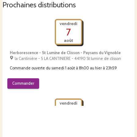
l'année.
Prochaines distributions
J'ai également gardée 3,8 hectares de vignes, cépage melon de
vendredi
Bourgognes, sur trois terroirs différent ; micaschiste, granite et gabbro.
7
août
Herborescence - St Lumine de Clisson - Paysans du Vignoble
la Cantinière - 5 LA CANTINIERE - 44190 St lumine de clisson
Commande ouverte du
samedi 1 août à 8h00
au
hier à 23h59
Commander
vendredi
7
août
Tommes & Compagnie - Paysans du Vignoble