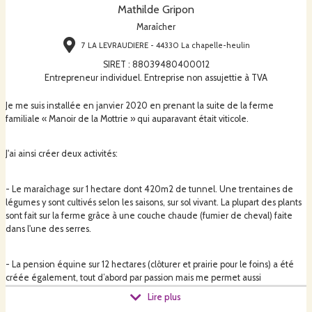
Mathilde Gripon
Maraîcher
7 LA LEVRAUDIERE - 44330 La chapelle-heulin
SIRET
:
88039480400012
Entrepreneur individuel. Entreprise non assujettie à TVA
Je me suis installée en janvier 2020 en prenant la suite de la ferme
familiale « Manoir de la Mottrie » qui auparavant était viticole.
J'ai ainsi créer deux activités:
- Le maraîchage sur 1 hectare dont 420m2 de tunnel. Une trentaines de
légumes y sont cultivés selon les saisons, sur sol vivant. La plupart des plants
sont fait sur la ferme grâce à une couche chaude (fumier de cheval) faite
dans l'une des serres.
- La pension équine sur 12 hectares (clôturer et prairie pour le foins) a été
créée également, tout d’abord par passion mais me permet aussi
d’amender mes parcelles qui étaient 3 ans auparavant des vignes. Une
Lire plus
petite dizaines de chevaux, poneys ou ânes peuvent y être accueilli toute