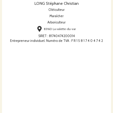
LONG Stéphane Christian
Oléiculteur
Maraîcher
Arboriculteur
83160 La valette-du-var
SIRET
:
81740474200014
Entrepreneur individuel. Numéro de TVA : F R 1 5 8 1 7 4 0 4 7 4 2