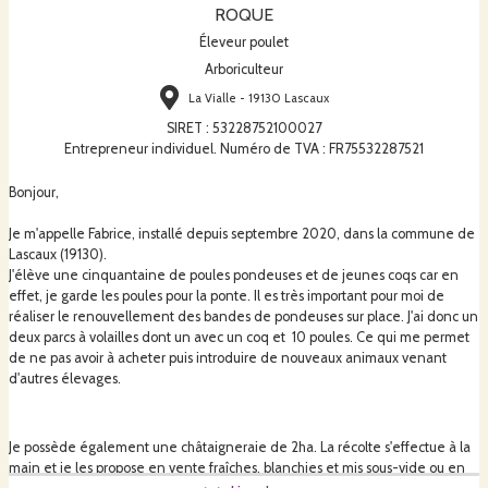
ROQUE
Éleveur poulet
Arboriculteur
La Vialle - 19130 Lascaux
SIRET
:
53228752100027
Entrepreneur individuel. Numéro de TVA : FR75532287521
Bonjour,
Je m'appelle Fabrice, installé depuis septembre 2020, dans la commune de
Lascaux (19130).
J'élève une cinquantaine de poules pondeuses et de jeunes coqs car en
effet, je garde les poules pour la ponte. Il es très important pour moi de
réaliser le renouvellement des bandes de pondeuses sur place. J'ai donc un
deux parcs à volailles dont un avec un coq et 10 poules. Ce qui me permet
de ne pas avoir à acheter puis introduire de nouveaux animaux venant
d'autres élevages.
Je possède également une châtaigneraie de 2ha. La récolte s'effectue à la
main et je les propose en vente fraîches, blanchies et mis sous-vide ou en