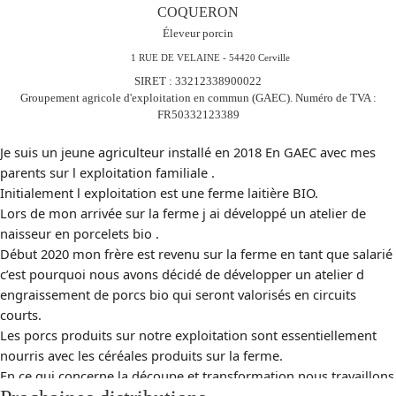
COQUERON
Éleveur porcin
1 RUE DE VELAINE - 54420 Cerville
SIRET
:
33212338900022
Groupement agricole d'exploitation en commun (GAEC). Numéro de TVA :
FR50332123389
Je suis un jeune agriculteur installé en 2018 En GAEC avec mes
parents sur l exploitation familiale .
Initialement l exploitation est une ferme laitière BIO.
Lors de mon arrivée sur la ferme j ai développé un atelier de
naisseur en porcelets bio .
Début 2020 mon frère est revenu sur la ferme en tant que salarié
c’est pourquoi nous avons décidé de développer un atelier d
engraissement de porcs bio qui seront valorisés en circuits
courts.
Les porcs produits sur notre exploitation sont essentiellement
nourris avec les céréales produits sur la ferme.
En ce qui concerne la découpe et transformation nous travaillons
directement avec un jeune boucher qui vient de s installer en tant