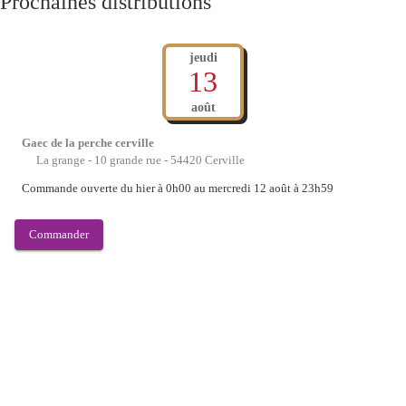
Prochaines distributions
que prestataire.
jeudi
13
août
Gaec de la perche cerville
La grange - 10 grande rue - 54420 Cerville
Commande ouverte du
hier à 0h00
au
mercredi 12 août à 23h59
Commander