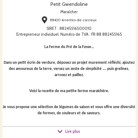
Petit Gwendoline
Maraîcher
88430 Arrentes-de-corcieux
SIRET
:
88245516500010
Entrepreneur individuel. Numéro de TVA : FR 88 882455165
La Ferme du Pré de la Fosse...
Dans un petit écrin de verdure, déposez un projet murement réfléchi, ajoutez
des amoureux de la terre, versez un zeste de simplicité .... puis grelinez,
arrosez et paillez.
Voici la recette de ma petite ferme maraichère.
Je vous propose une sélection de légumes de saison et vous offre une diversité
de formes, de couleurs et de saveurs.
J'ai également à cœur de vous faire découvrir des variétés anciennes, locales.
Lire plus