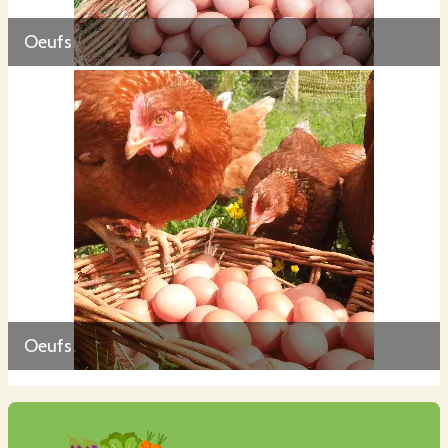
Oeufs
Tout ce travail, récompensé par des repas complets garantis bio, céréales
produits dans le Grand Est, herbes et petites bêtes ainsi qu'un poulailler
flambant neuf, tout le confort avec parc dans lequel ces dames pourront
batifoler à leur guise.
Les cultures et l'élevage des poules sont conduits en agriculture biologique,
certifiées AB par Ecocert dès mon installation en mars 2020.
Oeufs
Pour comprendre où et comment poussent les légumes que vous allez manger,
n'hesitez pas à chausser vos bottes et nous rendre visite...