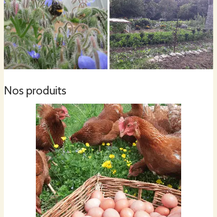
Ensuite, à la fin de la saison, nos volailles pourront être lâchées dans les jardins
vidés des cultures et faire un petit nettoyage d'automne. Ainsi, en grattant et
picorant, elles travailleront de sol en le débarrassant des indésirables petites
bêtes et autres herbes folles.
Nos produits
Et enfin, comme à la Ferme du Pré de Fosse, rien n'est perdu, les légumes
abîmés où invendables viendront compléter leurs repas.