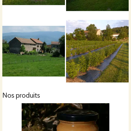
Alors que l'immédiat est devenu la norme, nous tentons, à notre
échelle de ralentir notre rythme de vie, en ayant comme objectif
de devenir plus humain, envers nous-mêmes, envers autrui et
envers notre environnement ; et nous gardons toujours en
mémoire cette citation de Luca Giunti :
« La modernité ce n’est
pas d’aller plus vite, c’est d’avancer avec plus de sagesse. »
(Documentaire de Philippe Borrel : « L'Urgence de ralentir »)
Claire et François Blache,
La Brugière, 63480 Bertignat
07 81 97 13 37 -
jardinsgourmands@orange.fr
Nos produits