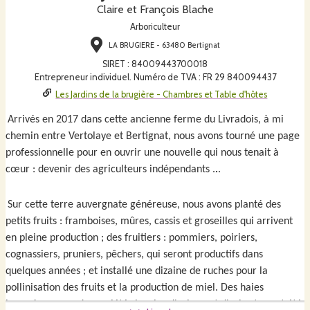
Claire et François Blache
Arboriculteur
LA BRUGIERE - 63480 Bertignat
SIRET
:
84009443700018
Entrepreneur individuel. Numéro de TVA : FR 29 840094437
Les Jardins de la brugière - Chambres et Table d'hôtes
Arrivés en 2017 dans cette ancienne ferme du Livradois, à mi
chemin entre Vertolaye et Bertignat, nous avons tourné une page
professionnelle pour en ouvrir une nouvelle qui nous tenait à
cœur : devenir des agriculteurs indépendants .
.
.
Sur cette terre auvergnate généreuse, nous avons planté des
petits fruits : framboises, mûres, cassis et groseilles qui arrivent
en pleine production ; des fruitiers : pommiers, poiriers,
cognassiers, pruniers, pêchers, qui seront productifs dans
quelques années ; et installé une dizaine de ruches pour la
pollinisation des fruits et la production de miel. Des haies
bocagères avec des variétés locales d'arbres et d'arbustes ont été