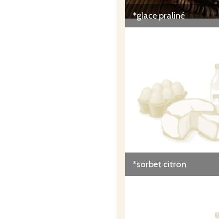
*glace praliné
*sorbet citron