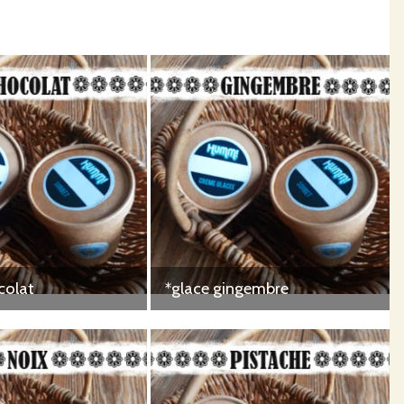
colat
*glace gingembre