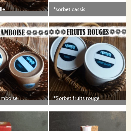
lle
*sorbet cassis
amboise
*Sorbet fruits rouge