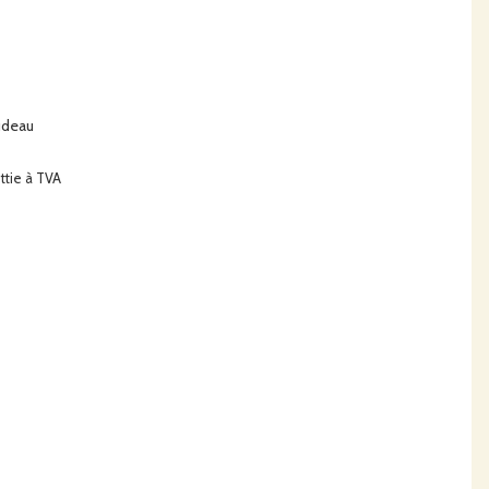
audeau
ttie à TVA