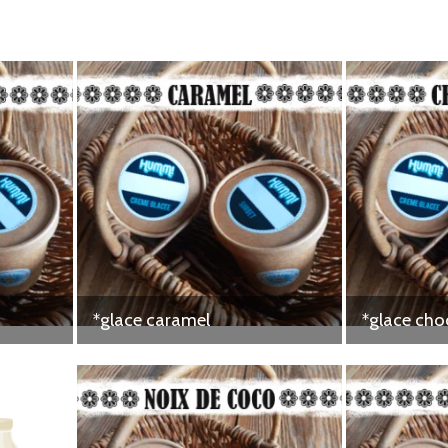
*glace caramel
*glace cho