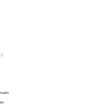
i
:
 matin
au :