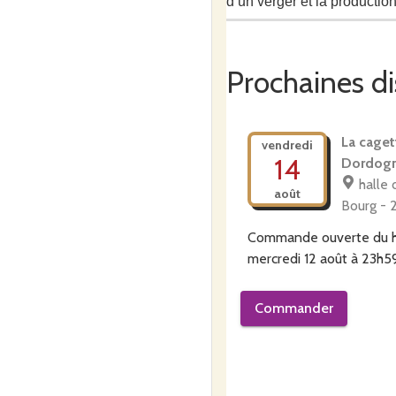
d’un verger
et la productio
tout en maintenant les créa
Prochaines di
La caget
vendredi
14
Dordog
halle 
août
Bourg - 
Commande ouverte du
mercredi 12 août à 23h5
Commander