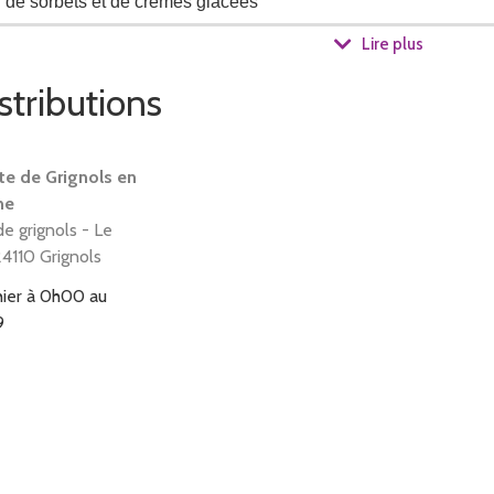
n de sorbets et de crèmes glacées
Lire plus
tions autour du safran.
stributions
te de Grignols en
ne
de grignols - Le
24110 Grignols
hier à 0h00
au
9