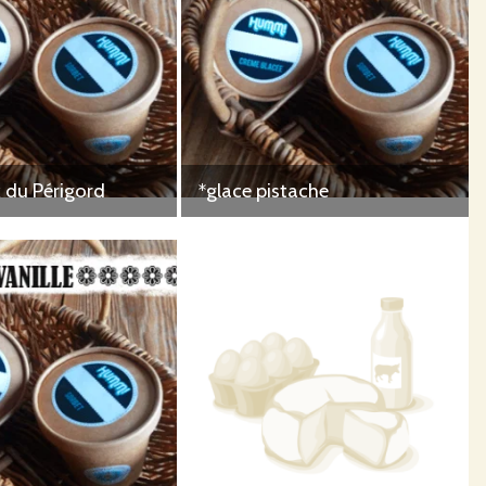
x du Périgord
*glace pistache