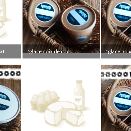
at
*glace noix de coco
*glace noi