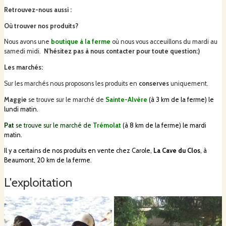
Au Grand Pré nous sommes tous les deux à s'occuper de tous les aspects de
Retrouvez-nous aussi
:
l'exploitation, de l'élevage, abattage et transformation. La ferme est une
Où trouver nos produits?
surface de 19 Ha, dont 11 Ha en prairie et parcours et 8 Ha en bois. L'activité
principale est l'élevage des palmipèdes avec la production des
conserves
Nous avons une
boutique à la ferme
où nous vous acceuillons du mardi au
d'oie et canard
et la vente de la
viande frais
. En cours de l'année nous
samedi midi.
N'hésitez pas à nous contacter pour toute question:)
élevons 850 canetons à partir de 1 jour d'âge, et 200 oies à partir du 16
semaines.
Tous
nos produits à la vente sont issus de
notre
production.
Les marchés:
Sur les marchés nous proposons les produits en
conserves
uniquement.
Poulets
Maggie
se trouve sur le marché de
Sainte-Alvère
(à 3 km de la ferme)
le
lundi matin.
Pat
se trouve sur le marché de
Trémolat
(à 8 km de la ferme)
le mardi
Nous élevons les poulets en plein air toute l'année, pour proposer des beaux
matin.
poulets à
rôtir
, et c'est un atelier que nous souhaitons développer.
Il y a certains de nos produits en vente chez Carole,
La Cave du Clos
, à
Beaumont, 20 km de la ferme.
Volaille pour les fêtes!
L'exploitation
Une cinquantaine de
dindes
et
chapons
, élevés en plain air et préparés
pour Noel, font le bonheur de Maggie qui adore les chuchotter.
Nos produits