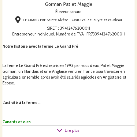
Gorman Pat et Maggie
Éleveur canard
LE GRAND PRE Sainte Alvère - 24510 Val de louyre et caudeau
SIRET
:
39412476200011
Entrepreneur individuel. Numéro de TVA : FR7339412476200011
Notre histoire avec la ferme Le Grand Pré
La ferme Le Grand Pré est repris en 1993 par nous deux, Pat et Maggie
Gorman, un Irlandais et une Anglaise venu en france pour travailler en
agriculture ensemble après avoir été salariés agricoles en Angleterre et
Ecosse.
L'activité à la ferme...
Canards et oies
Lire plus