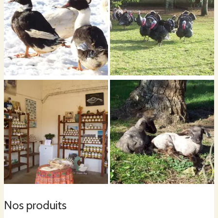
Moutons
Le premier amour dans nos vies étant les moutons, nous avons un petit
troupeau de race Suffolk qui vit dehors toute l'année.
Le coeur de notre ferme
Nous sommes passionnés par notre élevage, et nous passons beaucoup de
temps à observer la comportement de nos animaux, s'assurer leur sérenité
et bien-être est fondamental pour nous. La garantie des bonnes méthodes
de l'élevage et production que nous appliquons tous les jours se trouvent
dans la qualité de nos conserves et viande frais.
Nos produits